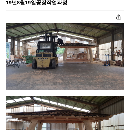
19년8월19일공장작업과정
공장작업과정
원두막자재입고
온라인문의
고객센터