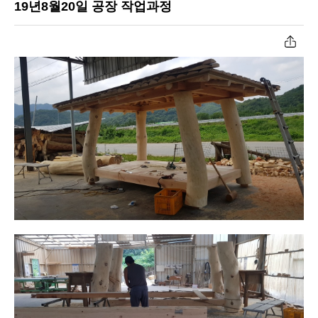
19년8월20일 공장 작업과정
공장작업과정
원두막자재입고
온라인문의
고객센터