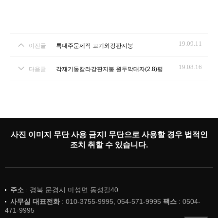
19.09.11
이전글
특대주문제작 고기와강판지붕
19.08.16
다음글
각재기둥칼라강판지붕 원두막대자(2.8)평
사진 이미지 무단 사용 금지! 무단으로 사용할 경우 법적인
조치 취할 수 있습니다.
주소
: 경북 문경시 마성면 동성길40
사무실 대표전화
: 010-3755-9995, 054-571-9995
팩스
: 0504-
471-9995