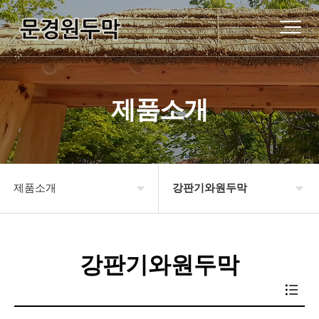
제품소개
제품소개
강판기와원두막
원두막소개
기와지붕원두막
강판기와원두막
제품소개
강판기와원두막
시공사례
슁글지붕원두막