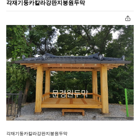
각재기둥카칼라강판지붕원두막
공장작업과정
너와지붕원두막
원두막자재입고
초가지붕원두막
온라인문의
육각/팔각정자
고객센터
파고라
각재기둥카칼라강판지붕원두막