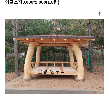
슁글소자3.000*2.000(1.8평)
공장작업과정
너와지붕원두막
원두막자재입고
초가지붕원두막
온라인문의
육각/팔각정자
고객센터
파고라