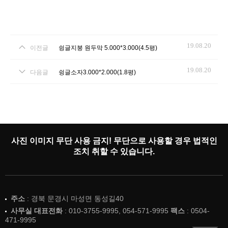
19.08.20
이전글
슁글지붕 원두막 5.000*3.000(4.5평)
19.08.20
다음글
슁글소자3.000*2.000(1.8평)
사진 이미지 무단 사용 금지! 무단으로 사용할 경우 법적인
조치 취할 수 있습니다.
주소
: 경북 문경시 마성면 동성길40
사무실 대표전화
: 010-3755-9995, 054-571-9995
팩스
: 0504-
471-9995