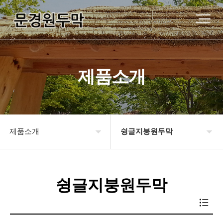
제품소개
제품소개
슁글지붕원두막
원두막소개
기와지붕원두막
슁글지붕원두막
제품소개
강판기와원두막
시공사례
슁글지붕원두막